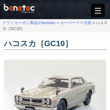
Skip
to
content
ドライカーボン製品のbenetec
>
カーパーツ
>
日産
>
ハコス
カ［GC10］
ハコスカ［GC10］