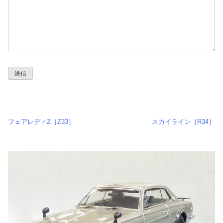
投
フェアレディZ［Z33］
スカイライン［R34］
稿
ナ
ビ
ゲ
ー