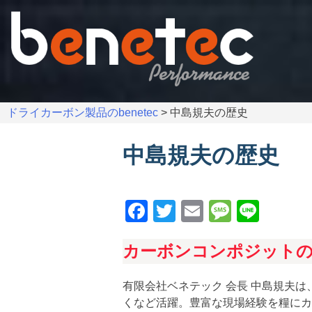
Skip
to
content
ドライカーボン製品のbenetec
>
中島規夫の歴史
中島規夫の歴史
Facebook
Twitter
Email
Messag
Line
カーボンコンポジット
有限会社ベネテック 会長 中島規夫
くなど活躍。豊富な現場経験を糧にカ