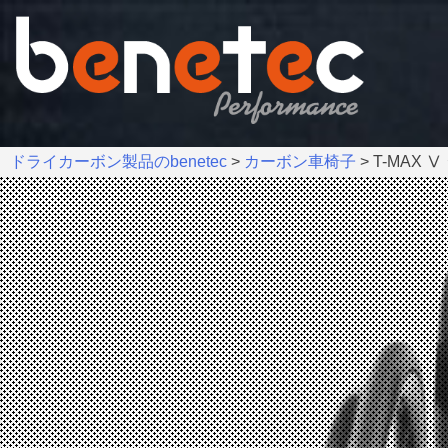
Skip
to
content
ドライカーボン製品のbenetec
>
カーボン車椅子
>
T-MAX