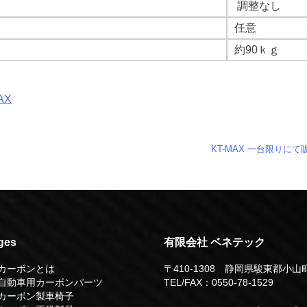
調整なし
任意
約90ｋｇ
AX
！
KT-MAX 一台限りにて
ges
有限会社 ベネテック
カーボンとは
〒410-1308 静岡県駿東郡小山
自動車用カーボンパーツ
TEL/FAX：0550-78-1529
カーボン製車椅子