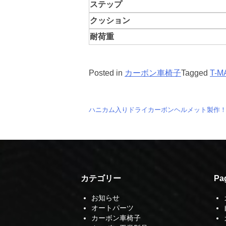
ステップ
クッション
耐荷重
Posted in
カーボン車椅子
Tagged
T-M
投
ハニカム入りドライカーボンヘルメット製作
稿
ナ
ビ
カテゴリー
Pa
ゲ
お知らせ
ー
オートパーツ
カーボン車椅子
シ