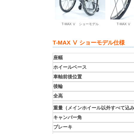
T-MAX Ⅴ ショーモデル
T-MAX 
T-MAX Ⅴ ショーモデル仕様
座幅
ホイールベース
車軸前後位置
後輪
全高
重量（メインホイール以外すべて込
キャンバー角
ブレーキ