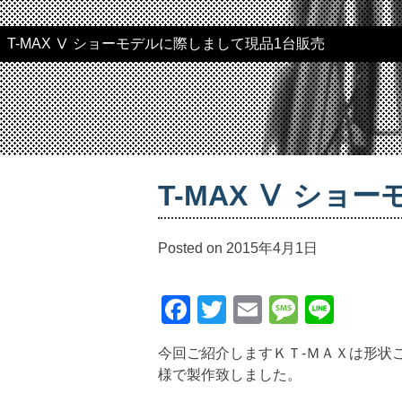
T-MAX Ⅴ ショーモデルに際しまして現品1台販売
T-MAX Ⅴ シ
Posted on
2015年4月1日
Facebook
Twitter
Email
Messag
Line
今回ご紹介しますＫＴ-ＭＡＸは形状
様で製作致しました。