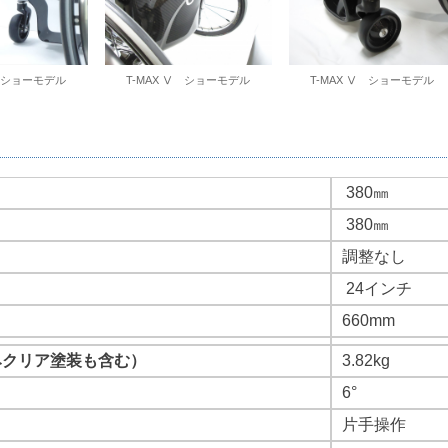
Ⅴ ショーモデル
T-MAX Ⅴ ショーモデル
T-MAX Ⅴ ショーモデル
380㎜
380㎜
調整なし
24インチ
660mm
みクリア塗装も含む）
3.82kg
6°
片手操作