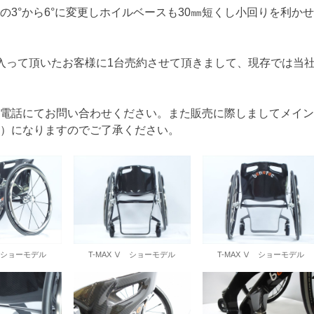
3°から6°に変更しホイルベースも30㎜短くし小回りを利か
入って頂いたお客様に1台売約させて頂きまして、現存では当
電話にてお問い合わせください。また販売に際しましてメイン
）になりますのでご了承ください。
Ⅴ ショーモデル
T-MAX Ⅴ ショーモデル
T-MAX Ⅴ ショーモデル