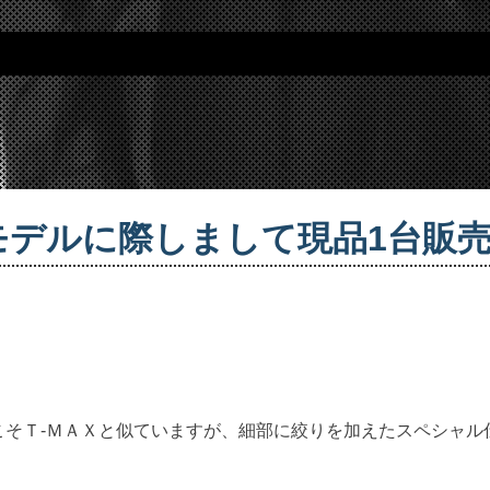
ョーモデルに際しまして現品1台販
e
こそＴ-ＭＡＸと似ていますが、細部に絞りを加えたスペシャル