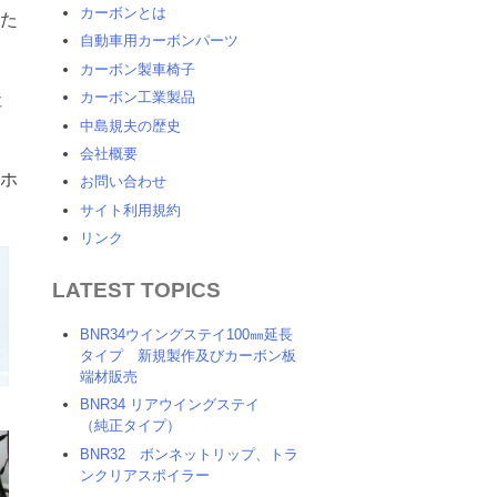
カーボンとは
せた
自動車用カーボンパーツ
カーボン製車椅子
カーボン工業製品
社
中島規夫の歴史
会社概要
ホ
お問い合わせ
サイト利用規約
リンク
LATEST TOPICS
BNR34ウイングステイ100㎜延長
タイプ 新規製作及びカーボン板
端材販売
BNR34 リアウイングステイ
（純正タイプ）
BNR32 ボンネットリップ、トラ
ンクリアスポイラー