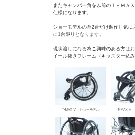
またキャンバー角を以前のＴ－ＭＡＸの
仕様になります。
ショーモデルの為2台だけ製作し気に
に1台限りとなります。
現状渡しになる為ご興味のある方はお
イール抜きフレーム（キャスター込み
T-MAX Ⅴ ショーモデル
T-MAX 