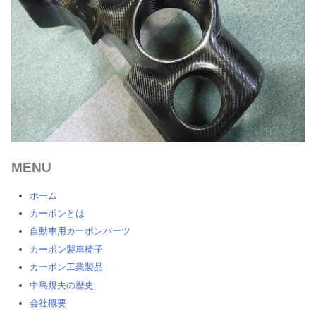
ー
シ
ョ
ン
MENU
ホーム
カーボンとは
自動車用カーボンパーツ
カーボン製車椅子
カーボン工業製品
中島規夫の歴史
会社概要