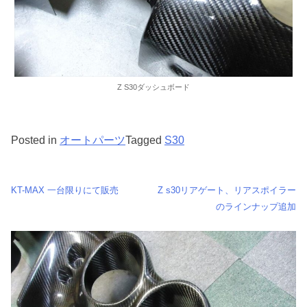
Z S30ダッシュボード
Posted in
オートパーツ
Tagged
S30
投
KT-MAX 一台限りにて販売
Z s30リアゲート、リアスポイラー
のラインナップ追加
稿
ナ
ビ
ゲ